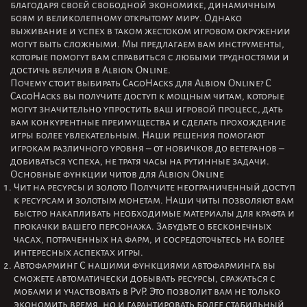
благодаря своей свободной экономике, динамичным
боям и великолепному открытому миру. Однако
выживание и успех в таком жестоком игровом окружении
могут быть сложными. Мы предлагаем вам инструменты,
которые помогут вам справиться с любыми трудностями и
достичь величия в Albion Online.
Почему стоит выбирать CagoHacks для Albion Online? С
CagoHacks вы получите доступ к мощным читам, которые
могут значительно упростить ваш игровой процесс, дать
вам конкурентные преимущества и сделать прохождение
игры более увлекательным. Наши решения помогают
игрокам различного уровня – от новичков до ветеранов –
добиваться успеха, не тратя часы на рутинные задачи.
Основные функции читов для Albion Online
Чит на ресурсы и золото Получите неограниченный доступ
к ресурсам и золотым монетам. Наши читы позволяют вам
быстро накапливать необходимые материалы для крафта и
прокачки вашего персонажа. Забудьте о бесконечных
часах, потраченных на фарм, и сосредоточьтесь на более
интересных аспектах игры.
Автофарминг С нашими функциями автофарминга вы
сможете автоматически добывать ресурсы, сражаться с
мобами и участвовать в PvP. Это позволит вам не только
экономить время, но и гарантировать более стабильный