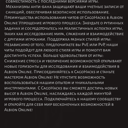
совместимость с последними версиями игры.
Механизмы анти-бана защищают ваши учетные записи от
санкций, обеспечивая безопасное использование.
Преимущества использования читов от CagoHacks в Albion
Online Упрощение игрового процесса: Забудьте о рутинных
задачах и сосредоточьтесь на реалистичных аспектах игры,
таких как исследование мира, сражения и взаимодействие
с другими игроками. Поддержка разных стилей игры:
Независимо от того, предпочитаете вы PvE или PvP, наши
читы подойдут для любого стиля игры и помогут вам
достигнуть успеха. Больше удовольствия от игры:
Снижение стресса и увеличение возможностей открывают
новые горизонты для исследования и взаимодействия в
Albion Online. Присоединяйтесь к CagoHacks и станьте
мастером Albion Online! Не упустите возможность
воспользоваться нашим опытом и уникальными
инструментами. С CagoHacks вы сможете достичь новых
высот в Albion Online, наслаждаясь каждой минутой
игрового процесса. Подключайтесь к нашему сообществу
и откройте для себя мир бесконечных возможностей в
Albion Online!