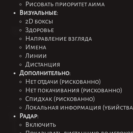
Рисовать приоритет аима
Визуальные
:
2D боксы
Здоровье
Направление взгляда
Имена
Линии
Дистанция
Дополнительно
:
Нет отдачи (рискованно)
Нет покачивания (рискованно)
Спидхак (рискованно)
Локальная информация (убийства,
Радар
:
Включить