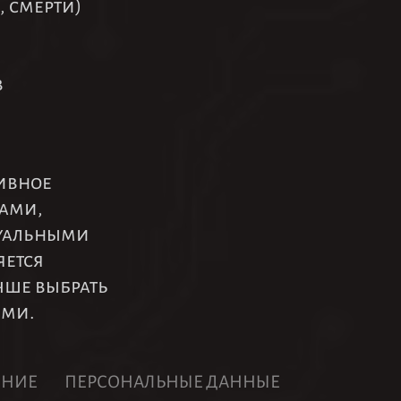
 смерти)
в
ивное
ами,
зуальными
яется
чше выбрать
ями.
ЕНИЕ
ПЕРСОНАЛЬНЫЕ ДАННЫЕ