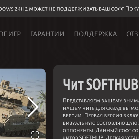
ws 24h2 может не поддерживать ваш софт Покупк
ОГ ИГР
ГАРАНТИИ
ПОДДЕРЖКА
ОТ
Чит SOFTHUB
Представляем вашему внима
нашем чите для сквад вы мо
версии. Первая версия включ
визуальную состовляющую, 
оппоненты. Данный софт со
читов SOFTHUB. Легкая уста