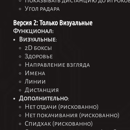
Показывать дистанцию до игроко
Угол радара
Версия 2: Только Визуальные
Функционал:
Визуальные
:
2D боксы
Здоровье
Направление взгляда
Имена
Линии
Дистанция
Дополнительно
:
Нет отдачи (рискованно)
Нет покачивания (рискованно)
Спидхак (рискованно)