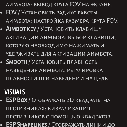
аимбота: вывод круга FOV на экране.
FOV
/ Установить радиус работы
аимбота: настройка размера круга FOV.
Aimbot key
/ Установить клавишу
активации аимбота: выбор клавиши,
которую необходимо нажимать и
удерживать для активации аимбота.
Smooth
/ Установить плавность
наведения аимбота: регулировка
плавности при наведении на цель.
VISUALS
ESP Box
/ Отображать 2D квадраты на
противниках: визуализация
противников с помощью квадратов.
ESP Shapelines
/ Отображать линии до