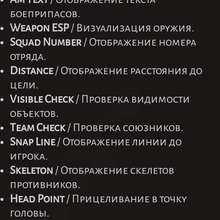
боеприпасов.
Weapon ESP
/ Визуализация оружия.
Squad Number
/ Отображение номера
отряда.
Distance
/ Отображение расстояния до
цели.
Visible Check
/ Проверка видимости
объектов.
Team Check
/ Проверка союзников.
Snap Line
/ Отображение линии до
игрока.
Skeleton
/ Отображение скелетов
противников.
Head Point
/ Прицеливание в точку
головы.