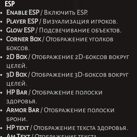
ESP
Enable ESP
/ Включить ESP.
Player ESP
/ Визуализация игроков.
Glow ESP
/ Подсвечивание объектов.
Corner Box
/ Отображение уголков
боксов.
2D Box
/ Отображение 2D-боксов вокруг
целей.
3D Box
/ Отображение 3D-боксов вокруг
целей.
HP Bar
/ Отображение полоски
здоровья.
Armor Bar
/ Отображение полоски
брони.
HP text
/ Отображение текста здоровья.
Am Text
/ Отображение текста