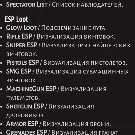
Spectator List
/ Список наблюдателей.
ESP Loot
Glow Loot
/ Подсвечивание лута.
Rifle ESP
/ Визуализация винтовок.
Sniper ESP
/ Визуализация снайперских
винтовок.
Pistols ESP
/ Визуализация пистолетов.
SMG ESP
/ Визуализация субмашинных
винтовок.
MachineGun ESP
/ Визуализация
пулеметов.
Shotgun ESP
/ Визуализация
дробовиков.
Armor ESP
/ Визуализация брони.
Grenades ESP
/ Визуализация гранат.