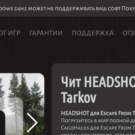
ws 24h2 может не поддерживать ваш софт Покупк
ОГ ИГР
ГАРАНТИИ
ПОДДЕРЖКА
ОТ
Чит HEADSHO
Tarkov
HEADSHOT для Escape From T
Погрузитесь в мир полной 
CagoHacks для Escape From 