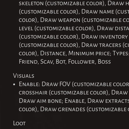
skeleton (customizable color), Draw 
(customizable color), Draw name (cus
color), Draw weapon (customizable c
level (customizable color), Draw dist
(customizable color), Draw inventory
(customizable color), Draw tracers (
color), Distance, Minimum price; Types:
Friend, Scav, Bot, Follower, Boss
Visuals
Enable: Draw FOV (customizable colo
crosshair (customizable color), Draw 
Draw aim bone; Enable, Draw extracts
color), Draw grenades (customizable 
Loot