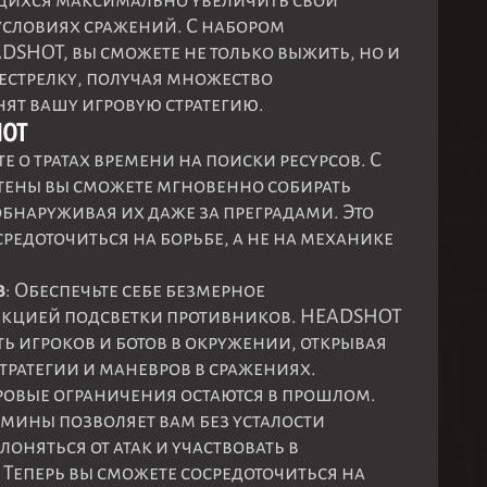
ящихся максимально увеличить свои
условиях сражений. С набором
SHOT, вы сможете не только выжить, но и
естрелку, получая множество
ят вашу игровую стратегию.
HOT
ьте о тратах времени на поиски ресурсов. С
стены вы сможете мгновенно собирать
бнаруживая их даже за преградами. Это
редоточиться на борьбе, а не на механике
в
: Обеспечьте себе безмерное
нкцией подсветки противников. HEADSHOT
ть игроков и ботов в окружении, открывая
ратегии и маневров в сражениях.
гровые ограничения остаются в прошлом.
мины позволяет вам без усталости
лоняться от атак и участвовать в
 Теперь вы сможете сосредоточиться на