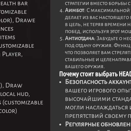
health bar
стратегии вместо борьбы 
Аимбот
: С максимальной 
tomizable
делает из вас настоящего
olor), Drawe
в цель, не теряя времени
ances
побед, используя этот м
 items
Антиотдача
: Забудьте о 
customizable
под отдачу оружия. Функ
что позволяет вам стреля
 Player,
стабильные и целенаправ
вашего оружия.
Почему стоит выбрать HEA
Безопасность аккаун
r), Draw
вашего игрового опыт
local hud,
высочайшими стандар
 (customizable
могли наслаждаться 
color)
препятствий своему п
Регулярные обновле