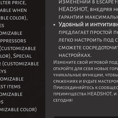
изменений в Escape F
lter price,
HEADSHOT, внедряя н
isable when
гарантии максимальн
ble color),
Удобный и интуитив
es
предлагает простой 
tomizable
легко настроить под 
uppressors
сможете сосредоточит
 (customizable
настройках.
or), Special
Измените свой игровой под
r (customizable
откройте для себя новые гор
eys
уникальные функции, чтобы 
tomizable
сражениях и будьте мастер
st items
Присоединяйтесь к сообщест
tomizable
преимущества HEADSHOT, и 
сегодня!
ds
mizable color)