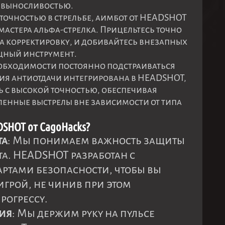
с выносливостью.
точностью в стрельбе, аимбот от HEADSHOT
 мастера альфа-стрелка. Прицельтесь точно
 на корректировку, и добивайтесь внезапных
ощный инструмент.
необходимости постоянно подстраиваться
ция антиотдачи интегрирована в HEADSHOT,
ть с высокой точностью, обеспечивая
ленные выстрелы вне зависимости от типа
DSHOT от CagoHacks?
та
: Мы понимаем важность защиты
а. HEADSHOT разработан с
тами безопасности, чтобы вы
игрой, не чинив при этом
рогрессу.
ния
: Мы держим руку на пульсе