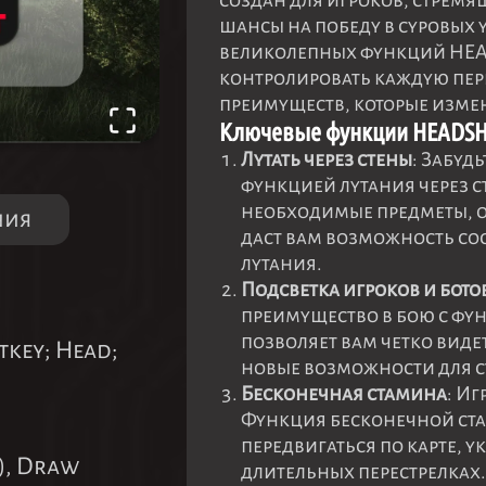
создан для игроков, стрем
шансы на победу в суровых 
великолепных функций HEAD
контролировать каждую пер
преимуществ, которые измен
Ключевые функции HEADS
Лутать через стены
: Забуд
функцией лутания через 
необходимые предметы, о
ния
даст вам возможность сос
лутания.
Подсветка игроков и бото
преимущество в бою с фу
позволяет вам четко виде
otkey; Head;
новые возможности для ст
Бесконечная стамина
: И
Функция бесконечной ста
передвигаться по карте, ук
), Draw
длительных перестрелках.