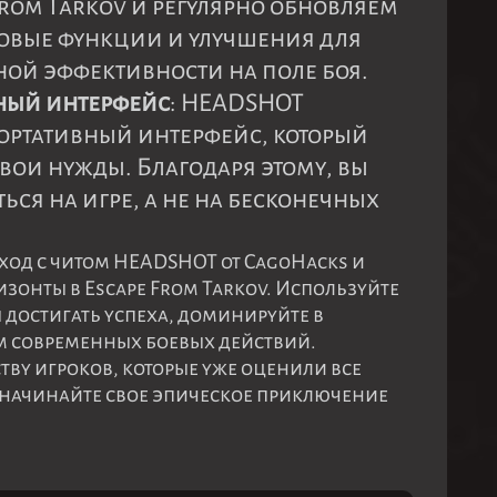
rom Tarkov и регулярно обновляем
овые функции и улучшения для
ой эффективности на поле боя.
ный интерфейс
: HEADSHOT
портативный интерфейс, который
свои нужды. Благодаря этому, вы
ься на игре, а не на бесконечных
ход с читом HEADSHOT от CagoHacks и
изонты в Escape From Tarkov. Используйте
достигать успеха, доминируйте в
ом современных боевых действий.
ву игроков, которые уже оценили все
начинайте свое эпическое приключение