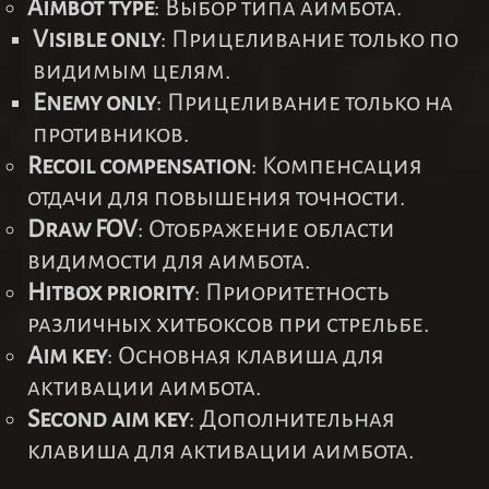
Aimbot type
: Выбор типа аимбота.
Visible only
: Прицеливание только по
видимым целям.
Enemy only
: Прицеливание только на
противников.
Recoil compensation
: Компенсация
отдачи для повышения точности.
Draw FOV
: Отображение области
видимости для аимбота.
Hitbox priority
: Приоритетность
различных хитбоксов при стрельбе.
Aim key
: Основная клавиша для
активации аимбота.
Second aim key
: Дополнительная
клавиша для активации аимбота.