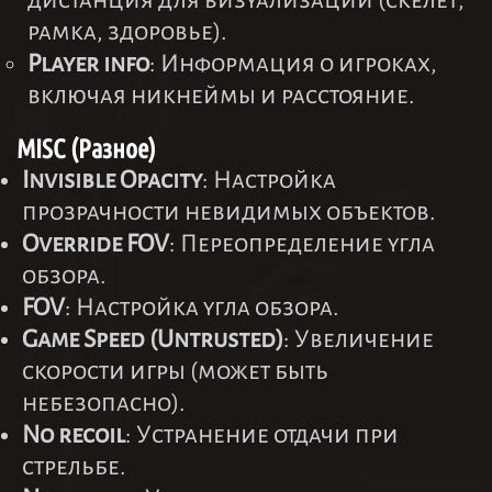
дистанция для визуализации (скелет,
рамка, здоровье).
Player info
: Информация о игроках,
включая никнеймы и расстояние.
MISC (Разное)
Invisible Opacity
: Настройка
прозрачности невидимых объектов.
Override FOV
: Переопределение угла
обзора.
FOV
: Настройка угла обзора.
Game Speed (Untrusted)
: Увеличение
скорости игры (может быть
небезопасно).
No recoil
: Устранение отдачи при
стрельбе.