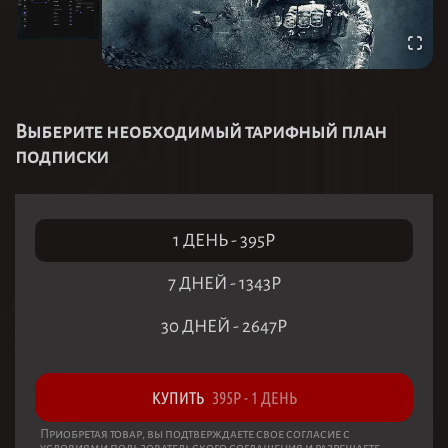
Выберите необходимый тарифный план
подписки
1 ДЕНЬ
-
395
Р
7 ДНЕЙ
-
1343
Р
30 ДНЕЙ
-
2647
Р
КУПИТЬ
395
Р
-
1 ДЕНЬ
Приобретая товар, вы подтверждаете свое согласие с