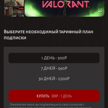
Выберите необходимый тарифный план
подписки
1 ДЕНЬ
-
300
Р
7 ДНЕЙ
-
990
Р
30 ДНЕЙ
-
2500
Р
КУПИТЬ
300
Р
-
1 ДЕНЬ
Приобретая товар, вы подтверждаете свое согласие с