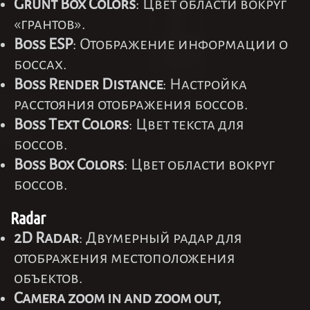
Grunt Box Colors
: Цвет области вокруг
«грантов».
Boss ESP
: Отображение информации о
боссах.
Boss Render Distance
: Настройка
расстояния отображения боссов.
Boss Text Colors
: Цвет текста для
боссов.
Boss Box Colors
: Цвет области вокруг
боссов.
Radar
2D Radar
: Двумерный радар для
отображения местоположения
объектов.
Camera zoom in and zoom out,