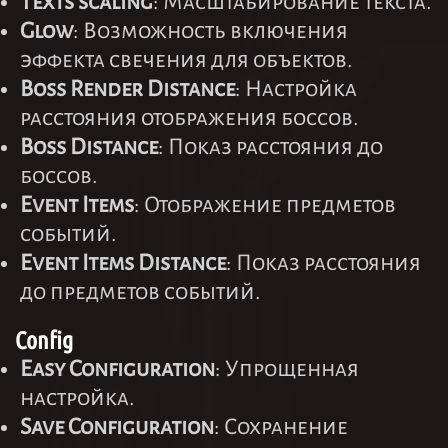
Texts scaling
: Масштабирование текста.
Glow
: Возможность включения
эффекта свечения для объектов.
Boss Render Distance
: Настройка
расстояния отображения боссов.
Boss Distance
: Показ расстояния до
боссов.
Event Items
: Отображение предметов
событий.
Event Items Distance
: Показ расстояния
до предметов событий.
Config
Easy Configuration
: Упрощенная
настройка.
Save Configuration
: Сохранение