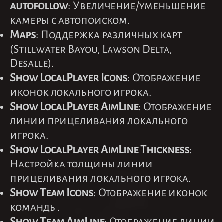
autofollow
: Увеличение/уменьшение
камеры с автопоиском.
Maps
: Поддержка различных карт
(Stillwater Bayou, Lawson Delta,
Desalle).
Show LocalPlayer Icons
: Отображение
иконок локального игрока.
Show LocalPlayer AimLine
: Отображение
линии прицеливания локального
игрока.
Show LocalPlayer AimLine Thickness
:
Настройка толщины линии
прицеливания локального игрока.
Show Team Icons
: Отображение иконок
команды.
Show Team AimLine
: Отображение линии