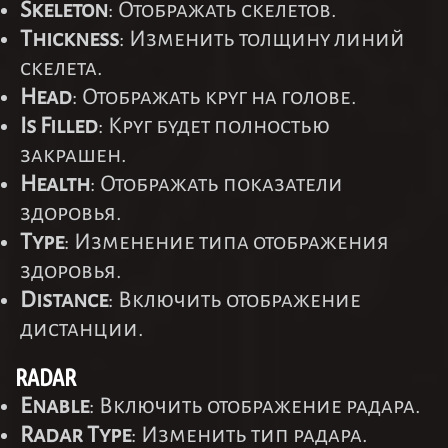
Skeleton
: Отображать скелетов.
Thickness
: Изменить толщину линий
скелета.
Head
: Отображать круг на голове.
Is Filled
: Круг будет полностью
закрашен.
Health
: Отображать показатели
здоровья.
Type
: Изменение типа отображения
здоровья.
Distance
: Включить отображение
дистанции.
RADAR
Enable
: Включить отображение радара.
Radar Type
: Изменить тип радара.