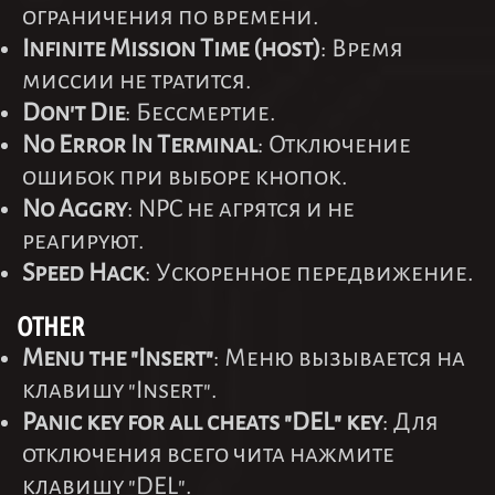
ограничения по времени.
Infinite Mission Time (host)
: Время
миссии не тратится.
Don't Die
: Бессмертие.
No Error In Terminal
: Отключение
ошибок при выборе кнопок.
No Aggry
: NPC не агрятся и не
реагируют.
Speed Hack
: Ускоренное передвижение.
OTHER
Menu the "Insert"
: Меню вызывается на
клавишу "Insert".
Panic key for all cheats "DEL" key
: Для
отключения всего чита нажмите
клавишу "DEL".