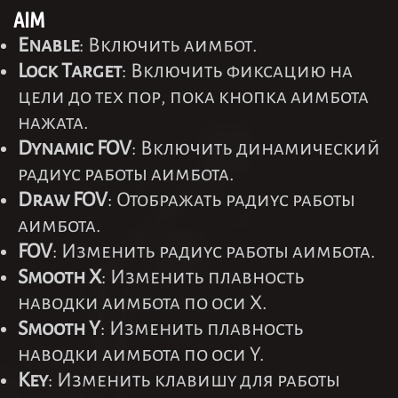
AIM
Enable
: Включить аимбот.
Lock Target
: Включить фиксацию на
цели до тех пор, пока кнопка аимбота
нажата.
Dynamic FOV
: Включить динамический
радиус работы аимбота.
Draw FOV
: Отображать радиус работы
аимбота.
FOV
: Изменить радиус работы аимбота.
Smooth X
: Изменить плавность
наводки аимбота по оси X.
Smooth Y
: Изменить плавность
наводки аимбота по оси Y.
Key
: Изменить клавишу для работы